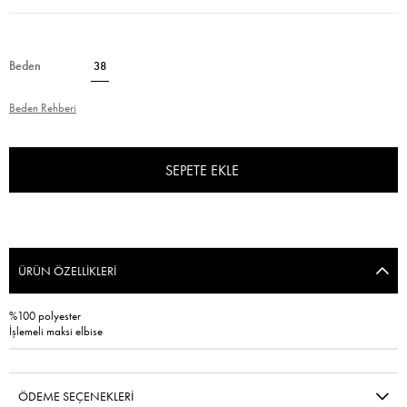
Beden
38
Beden Rehberi
ÜRÜN ÖZELLIKLERI
%100 polyester
İşlemeli maksi elbise
ÖDEME SEÇENEKLERI