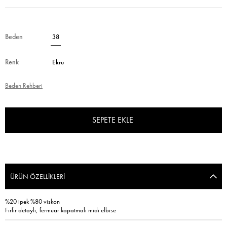
Beden
38
Renk
Ekru
Beden Rehberi
ÜRÜN ÖZELLIKLERI
%20 ipek %80 viskon
Fırfır detaylı, fermuar kapatmalı midi elbise