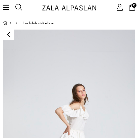
0
Ekru fırfırlı midi elbise