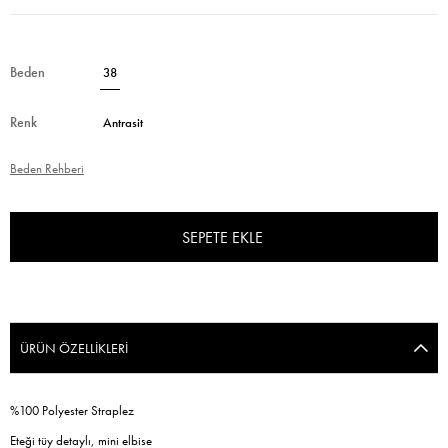
Beden
38
Renk
Antrasit
Beden Rehberi
ÜRÜN ÖZELLIKLERI
%100 Polyester Straplez
Eteği tüy detaylı, mini elbise