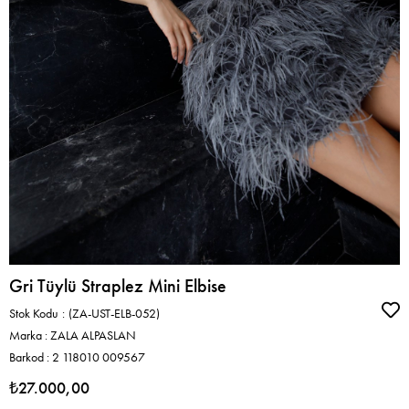
Gri Tüylü Straplez Mini Elbise
Stok Kodu
(ZA-UST-ELB-052)
Marka
:
ZALA ALPASLAN
Barkod
:
2 118010 009567
₺27.000,00