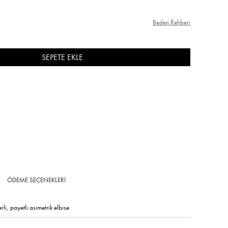
Beden Rehberi
ÖDEME SEÇENEKLERI
li, payetli asimetrik elbise