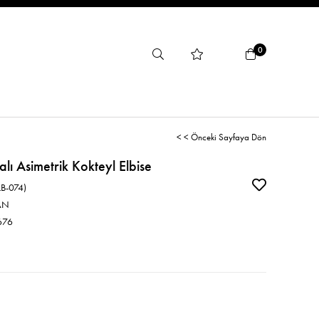
0
< < Önceki Sayfaya Dön
lı Asimetrik Kokteyl Elbise
LB-074)
AN
676