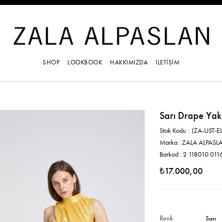
SHOP
LOOKBOOK
HAKKIMIZDA
İLETİŞİM
Sarı Drape Yaka
Stok Kodu
(ZA-UST-E
Marka
:
ZALA ALPASL
Barkod
:
2 118010 011
₺17.000,00
Renk
Sarı