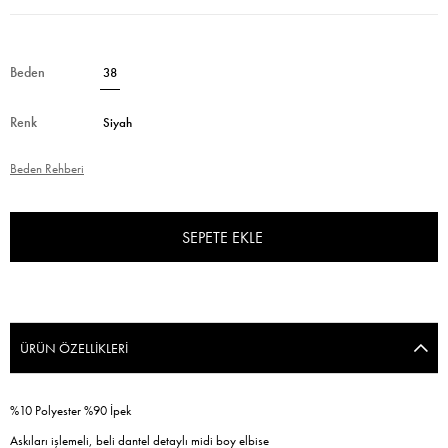
Beden
38
Renk
Siyah
Beden Rehberi
ÜRÜN ÖZELLIKLERI
%10 Polyester %90 İpek
Askıları işlemeli, beli dantel detaylı midi boy elbise