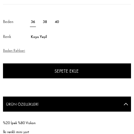
Beden
36
38
40
Renk
Koyu Yeşil
Beden Rehberi
ÜRÜN ÖZELLIKLERI
%20 İpek %80 Viskon
İki renkli mini şort